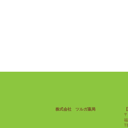
株式会社 ツルガ薬局
【
〒
福
T